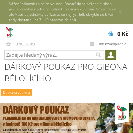
Vážení zákazníci a příznivci zoo! Dodací doba našeho e-shopu
je dle Všeobecných obchodních podmínek 20 dnů. Snažíme se
ale Vaše objednávky vyřizovat co nejrychleji, obvykle se k Vám
tedy dostanou za 7– 10 pracovních dnů.
0 Kč
misikova@plzen.eu
378 038 303
DÁRKOVÝ POUKAZ PRO GIBONA
BĚLOLÍCÍHO
Doprava zdarma