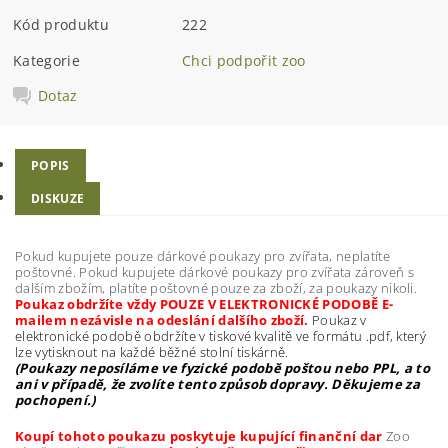
Kód produktu
222
Kategorie
Chci podpořit zoo
Dotaz
POPIS
DISKUZE
Pokud kupujete pouze dárkové poukazy pro zvířata, neplatíte
poštovné. Pokud kupujete dárkové poukazy pro zvířata zároveň s
dalším zbožím, platíte poštovné pouze za zboží, za poukazy nikoli.
Poukaz obdržíte vždy POUZE V ELEKTRONICKÉ PODOBĚ E-
mailem nezávisle na odeslání dalšího zboží.
Poukaz v
elektronické podobě obdržíte v tiskové kvalitě ve formátu .pdf, který
lze vytisknout na každé běžné stolní tiskárně.
(Poukazy neposíláme ve fyzické podobě poštou nebo PPL, a to
ani v případě, že zvolíte tento způsob dopravy. Děkujeme za
pochopení.)
Koupí tohoto poukazu poskytuje kupující finanční dar
Zoo