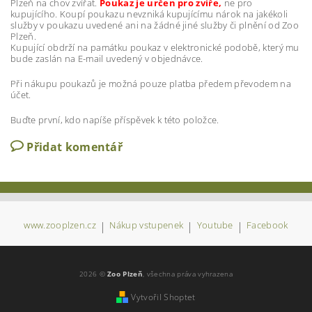
Plzeň na chov zvířat.
Poukaz je určen pro zvíře,
ne pro
kupujícího. Koupí poukazu nevzniká kupujícímu nárok na jakékoli
služby v poukazu uvedené ani na žádné jiné služby či plnění od Zoo
Plzeň.
Kupující obdrží na památku poukaz v elektronické podobě, který mu
bude zaslán na E-mail uvedený v objednávce.
Při nákupu poukazů je možná pouze platba předem převodem na
účet.
Buďte první, kdo napíše příspěvek k této položce.
Přidat komentář
www.zooplzen.cz
|
Nákup vstupenek
|
Youtube
|
Facebook
2026 ©
Zoo Plzeň
, všechna práva vyhrazena
Vytvořil Shoptet