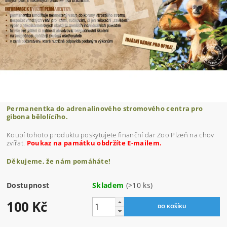
Permanentka do adrenalinového stromového centra pro
gibona bělolícího.
Koupí tohoto produktu poskytujete finanční dar Zoo Plzeň na chov
zvířat.
Poukaz na památku obdržíte E-mailem.
Děkujeme, že nám pomáháte!
Dostupnost
Skladem
(>10 ks)
100 Kč