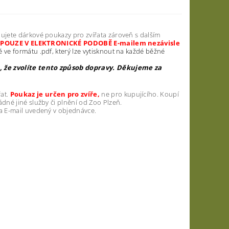
ujete dárkové poukazy pro zvířata zároveň s dalším
y POUZE V ELEKTRONICKÉ PODOBĚ E-mailem nezávisle
ě ve formátu .pdf, který lze vytisknout na každé běžné
, že zvolíte tento způsob dopravy. Děkujeme za
řat.
Poukaz je určen pro zvíře,
ne pro kupujícího. Koupí
dné jiné služby či plnění od Zoo Plzeň.
a E-mail uvedený v objednávce.