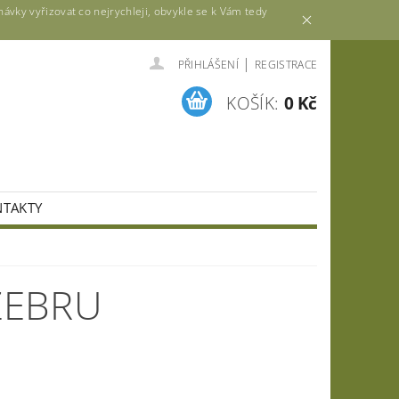
vky vyřizovat co nejrychleji, obvykle se k Vám tedy
|
PŘIHLÁŠENÍ
REGISTRACE
KOŠÍK:
0 Kč
TAKTY
ZEBRU