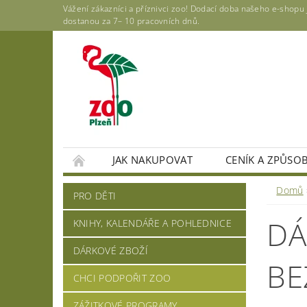
Vážení zákazníci a příznivci zoo! Dodací doba našeho e-shop
dostanou za 7– 10 pracovních dnů.
JAK NAKUPOVAT
CENÍK A ZPŮSO
Domů
PRO DĚTI
DÁ
KNIHY, KALENDÁŘE A POHLEDNICE
DÁRKOVÉ ZBOŽÍ
BE
CHCI PODPOŘIT ZOO
ZÁŽITKOVÉ PROGRAMY