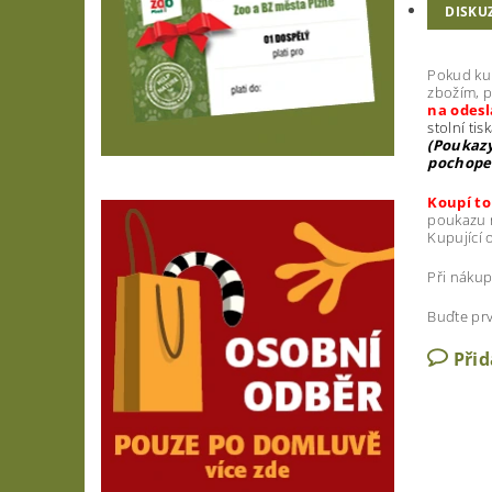
DISKU
Pokud kup
zbožím, p
na odesl
stolní tis
(Poukazy
pochopen
Koupí to
poukazu n
Kupující 
Při náku
Buďte prv
Při