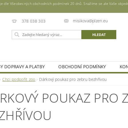
u je dle Všeobecných obchodních podmínek 20 dnů. Snažíme se ale Vaše objedná
misikova@plzen.eu
378 038 303
BY DOPRAVY A PLATBY
OBCHODNÍ PODMÍNKY
KON
Chci podpořit zoo
Dárkový poukaz pro zebru bezhřívou
RKOVÝ POUKAZ PRO 
ZHŘÍVOU