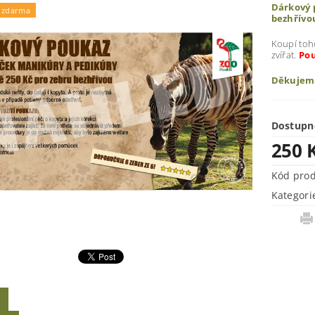
Dárkový 
 zdarma
bezhřívo
Koupí toh
zvířat.
Pou
Děkujem
Dostupn
250 
Kód pro
Kategori