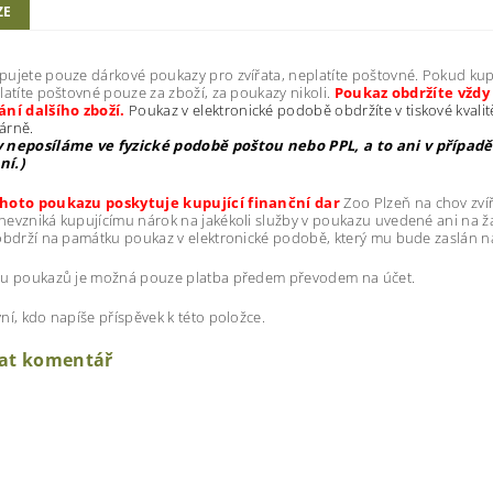
ZE
ujete pouze dárkové poukazy pro zvířata, neplatíte poštovné. Pokud kup
latíte poštovné pouze za zboží, za poukazy nikoli.
Poukaz obdržíte vžd
ání dalšího zboží.
Poukaz v elektronické podobě obdržíte v tiskové kvalit
kárně.
 neposíláme ve fyzické podobě poštou nebo PPL, a to ani v případě
í.)
hoto poukazu poskytuje kupující finanční dar
Zoo Plzeň na chov zví
evzniká kupujícímu nárok na jakékoli služby v poukazu uvedené ani na žá
obdrží na památku poukaz v elektronické podobě, který mu bude zaslán n
pu poukazů je možná pouze platba předem převodem na účet.
ní, kdo napíše příspěvek k této položce.
dat komentář