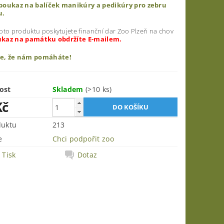
poukaz na balíček manikúry a pedikúry pro zebru
u.
oto produktu poskytujete finanční dar Zoo Plzeň na chov
kaz na památku obdržíte E-mailem.
e, že nám pomáháte!
ost
Skladem
(>10 ks)
Kč
duktu
213
e
Chci podpořit zoo
Tisk
Dotaz