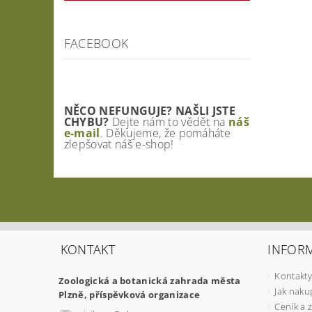
FACEBOOK
NĚCO NEFUNGUJE? NAŠLI JSTE
CHYBU?
Dejte nám to vědět na
náš
e-mail
. Děkujeme, že pomáháte
zlepšovat náš e-shop!
KONTAKT
INFOR
Kontakty
Zoologická a botanická zahrada města
Jak naku
Plzně, příspěvková organizace
Ceník a 