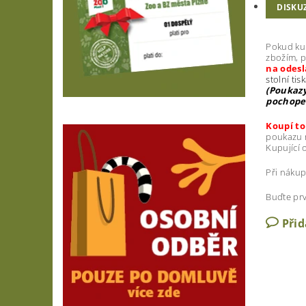
DISKU
Pokud kup
zbožím, p
na odesl
stolní tis
(Poukazy
pochopen
Koupí to
poukazu n
Kupující 
Při náku
Buďte prv
Při