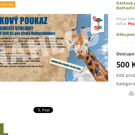
Dárkový p
 zdarma
Rothschi
Koupí toh
zvířat.
Pou
Děkujem
Dostupn
500 
Kód pro
Kategori