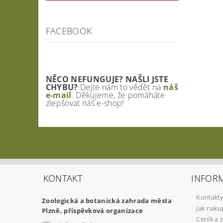
FACEBOOK
NĚCO NEFUNGUJE? NAŠLI JSTE
CHYBU?
Dejte nám to vědět na
náš
e-mail
. Děkujeme, že pomáháte
zlepšovat náš e-shop!
KONTAKT
INFOR
Kontakty
Zoologická a botanická zahrada města
Jak naku
Plzně, příspěvková organizace
Ceník a 