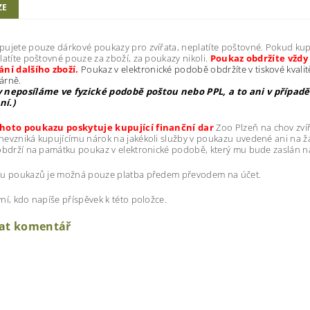
ZE
ujete pouze dárkové poukazy pro zvířata, neplatíte poštovné. Pokud kup
latíte poštovné pouze za zboží, za poukazy nikoli.
Poukaz obdržíte vžd
ání dalšího zboží.
Poukaz v elektronické podobě obdržíte v tiskové kvalit
kárně.
 neposíláme ve fyzické podobě poštou nebo PPL, a to ani v případě
í.)
hoto poukazu poskytuje kupující finanční dar
Zoo Plzeň na chov zví
evzniká kupujícímu nárok na jakékoli služby v poukazu uvedené ani na žá
obdrží na památku poukaz v elektronické podobě, který mu bude zaslán n
pu poukazů je možná pouze platba předem převodem na účet.
ní, kdo napíše příspěvek k této položce.
dat komentář