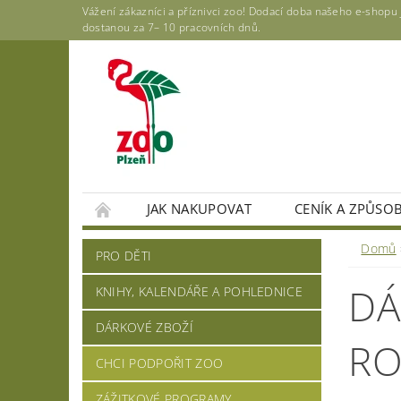
Vážení zákazníci a příznivci zoo! Dodací doba našeho e-shop
dostanou za 7– 10 pracovních dnů.
JAK NAKUPOVAT
CENÍK A ZPŮSO
Domů
PRO DĚTI
DÁ
KNIHY, KALENDÁŘE A POHLEDNICE
DÁRKOVÉ ZBOŽÍ
RO
CHCI PODPOŘIT ZOO
ZÁŽITKOVÉ PROGRAMY