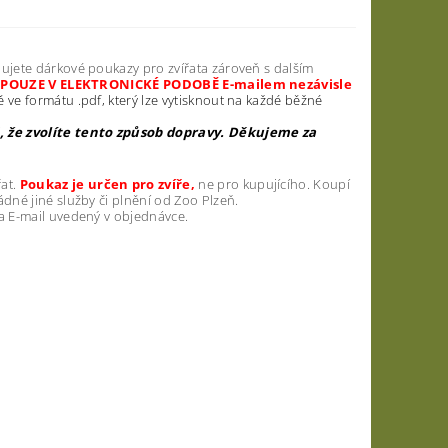
ujete dárkové poukazy pro zvířata zároveň s dalším
y POUZE V ELEKTRONICKÉ PODOBĚ E-mailem nezávisle
ě ve formátu .pdf, který lze vytisknout na každé běžné
, že zvolíte tento způsob dopravy. Děkujeme za
řat.
Poukaz je určen pro zvíře,
ne pro kupujícího. Koupí
dné jiné služby či plnění od Zoo Plzeň.
a E-mail uvedený v objednávce.