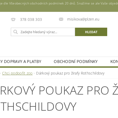
u je dle Všeobecných obchodních podmínek 20 dnů. Snažíme se ale Vaše objedná
misikova@plzen.eu
378 038 303
BY DOPRAVY A PLATBY
OBCHODNÍ PODMÍNKY
KON
Chci podpořit zoo
Dárkový poukaz pro žirafy Rothschildovy
RKOVÝ POUKAZ PRO Ž
THSCHILDOVY