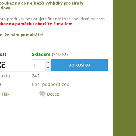
oukaz na co nejhezčí vyhlídky pro žirafy
ldovy.
oto produktu poskytujete finanční dar Zoo Plzeň na chov
kaz na památku obdržíte E-mailem.
e, že nám pomáháte!
ost
Skladem
(>10 ks)
Kč
duktu
246
e
Chci podpořit zoo
Tisk
Dotaz