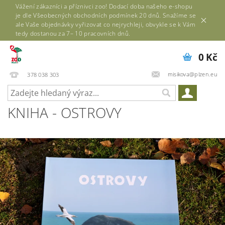
Vážení zákazníci a příznivci zoo! Dodací doba našeho e-shopu
je dle Všeobecných obchodních podmínek 20 dnů. Snažíme se
ale Vaše objednávky vyřizovat co nejrychleji, obvykle se k Vám
tedy dostanou za 7– 10 pracovních dnů.
0 Kč
misikova@plzen.eu
378 038 303
KNIHA - OSTROVY