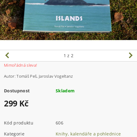
1
z 2
Mimořádná sleva!
Autor: Tomáš Peš, Jaroslav Vogeltanz
Dostupnost
Skladem
299 Kč
Kód produktu
606
Kategorie
Knihy, kalendáře a pohlednice