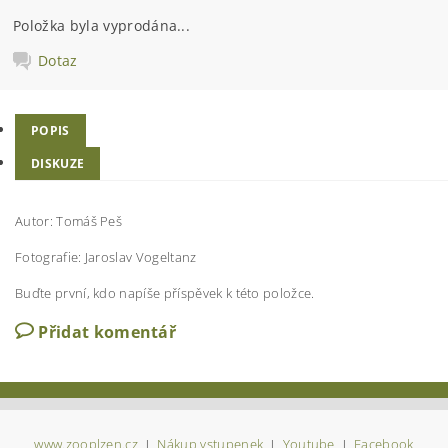
Položka byla vyprodána...
Dotaz
POPIS
DISKUZE
Autor: Tomáš Peš
Fotografie: Jaroslav Vogeltanz
Buďte první, kdo napíše příspěvek k této položce.
Přidat komentář
www.zooplzen.cz
|
Nákup vstupenek
|
Youtube
|
Facebook