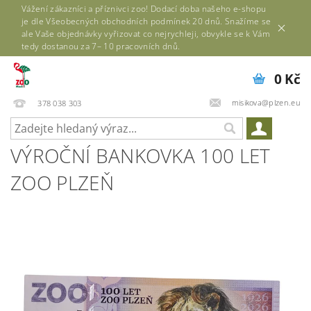
Vážení zákazníci a příznivci zoo! Dodací doba našeho e-shopu
je dle Všeobecných obchodních podmínek 20 dnů. Snažíme se
ale Vaše objednávky vyřizovat co nejrychleji, obvykle se k Vám
tedy dostanou za 7– 10 pracovních dnů.
0 Kč
misikova@plzen.eu
378 038 303
VÝROČNÍ BANKOVKA 100 LET
ZOO PLZEŇ